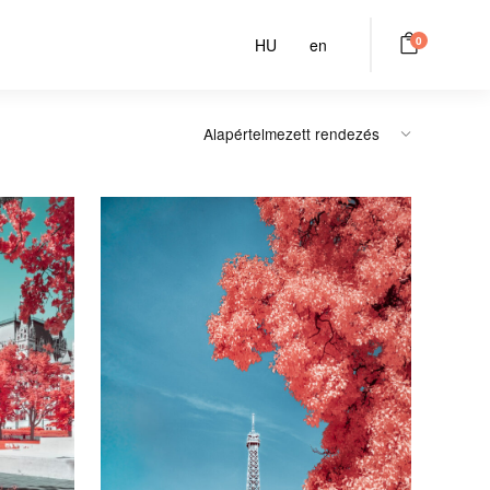
0
HU
en
ament #2
Paris Unseen #1