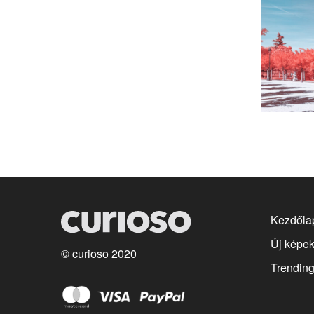
Kezdőla
Új képe
© curioso 2020
Trendin