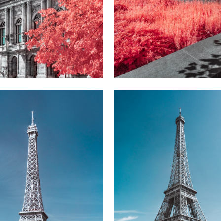
Unseen #3
Paris Unseen #4
18900
Ft
-tól
189