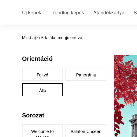
Új képek
Trending képek
Ajándékkártya
S
Mind a(z) 6 találat megjelenítve
Budap
Orientáció
Fekvő
Panoráma
Álló
Sorozat
Welcome to
Balaton Unseen