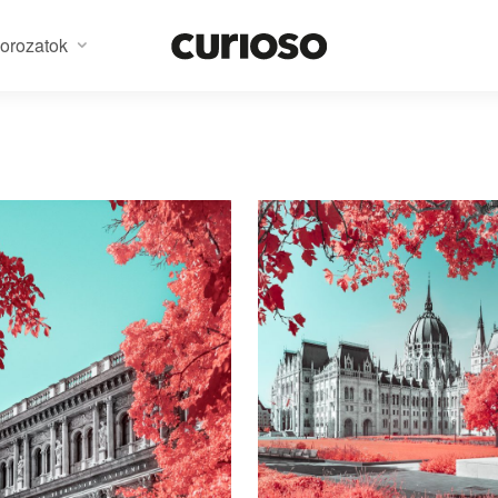
orozatok
est Unseen – MTA #1
Budapest Unseen – Parl