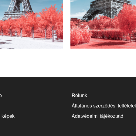
18900
Ft
-tól
189
p
Rólunk
k
Általános szerződési feltétele
g képek
Adatvédelmi tájékoztató