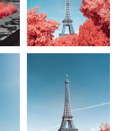
Paris Unseen #5
00
Ft
-tól
18900
Ft
-tól