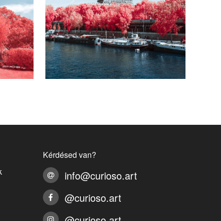
00
Ft
-tól
18900
Ft
-tól
Kérdésed van?
k
info@curioso.art
@curioso.art
@curioso.art