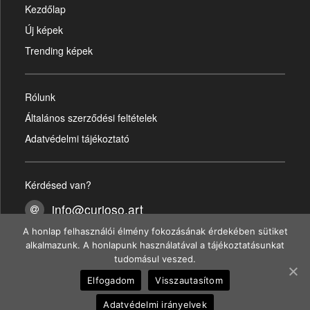
Kezdőlap
Új képek
Trending képek
Rólunk
Általános szerződési feltételek
Adatvédelmi tájékoztató
Kérdésed van?
info@curioso.art
A honlap felhasználói élmény fokozásának érdekében sütiket
@curioso.art
alkalmazunk. A honlapunk használatával a tájékoztatásunkat
tudomásul veszed.
@curioso.art
Elfogadom
Visszautasítom
+36-30-160-2735
Adatvédelmi irányelvek