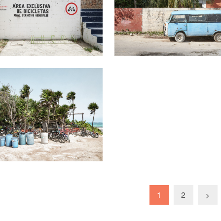
 Beach #1
14900
Ft
-tól
149
14900
Ft
-tól
1
2