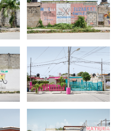
Tulum #5
00
Ft
-tól
14900
Ft
-tól
Tulum #8
00
Ft
-tól
14900
Ft
-tól