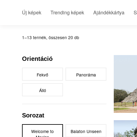
Új képek
Trending képek
Ajándékkártya
S
1–13 termék, összesen 20 db
Chiche
Orientáció
Fekvő
Panoráma
Álló
Chiche
Sorozat
Welcome to
Balaton Unseen