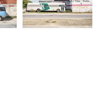
00
Ft
-tól
14900
Ft
-tól