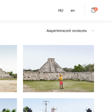
0
HU
en
Chichen Itza #3
Tulum #2
00
Ft
-tól
14900
Ft
-tól