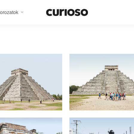
orozatok
n Itza #1
Chichen Itza #2
n Itza #4
Tulum #1
14900
Ft
-tól
149