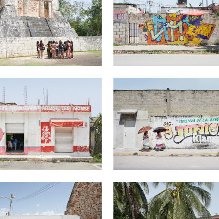
#3
Tulum #4
14900
Ft
-tól
149
#6
Tulum #7
14900
Ft
-tól
149