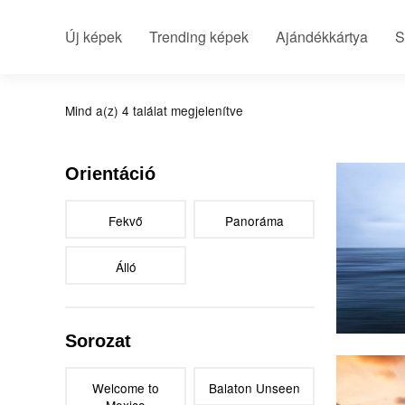
Új képek
Trending képek
Ajándékkártya
S
Mind a(z) 4 találat megjelenítve
Summe
Orientáció
Fekvő
Panoráma
Álló
Summe
Sorozat
Welcome to
Balaton Unseen