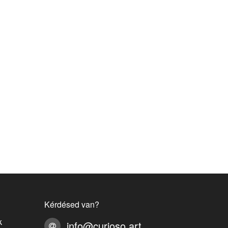
Kérdésed van?
k
info@curioso.art