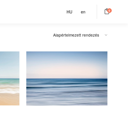
0
HU
en
Summer Sea #3
00
Ft
-tól
14900
Ft
-tól