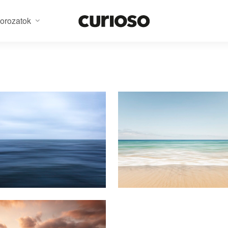
orozatok
r Sea #1
Summer Sea #2
r Sea #4
14900
Ft
-tól
149