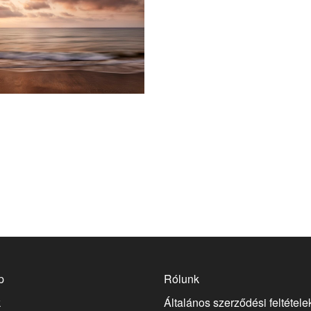
14900
Ft
-tól
p
Rólunk
k
Általános szerződési feltétele