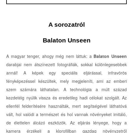
A sorozatról
Balaton Unseen
A magyar tenger, ahogy még nem láttuk: a
Balaton Unseen
darabjai nem átszínezett fotográfiák, sokkal különlegesebbek
annál! A képek egy speciális eljárással, infravörös
fényképezéssel készültek, mely megjeleníti, ami az emberi
szem számára láthatalan. A technológia a múlt század
kezdetéig nyúlik vissza és eredetileg hadi célokat szolgált. Az
ellenfél felderítésére használták, mert segítségével láthatóvá
vált, hol valódi a természet és hol vannak növényeket imitáló,
de élettelen álcázó eszközök. Az eljárás lényege, hogy a
kamera érzékeli a klorofillban gazdag növényzetről