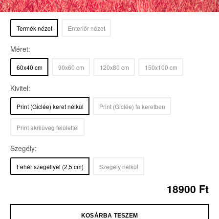
Termék nézet
Enteriőr nézet
Méret:
60x40 cm
90x60 cm
120x80 cm
150x100 cm
Kivitel:
Print (Giclée) keret nélkül
Print (Giclée) fa keretben
Print akrilüveg felülettel
Szegély:
Fehér szegéllyel
(2,5 cm)
Szegély nélkül
18900
Ft
KOSÁRBA TESZEM