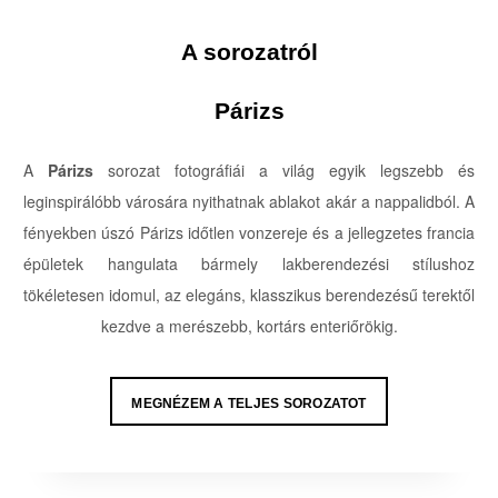
A sorozatról
Párizs
A
Párizs
sorozat fotográfiái a világ egyik legszebb és
leginspirálóbb városára nyithatnak ablakot akár a nappalidból. A
fényekben úszó Párizs időtlen vonzereje és a jellegzetes francia
épületek hangulata bármely lakberendezési stílushoz
tökéletesen idomul, az elegáns, klasszikus berendezésű terektől
kezdve a merészebb, kortárs enteriőrökig.
MEGNÉZEM A TELJES SOROZATOT