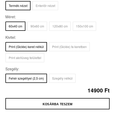
Termék nézet
Enteriőr nézet
Méret:
60x40 cm
90x60 cm
120x80 cm
150x100 cm
Kivitel:
Print (Giclée) keret nélkül
Print (Giclée) fa keretben
Print akrilüveg felülettel
Szegély:
Fehér szegéllyel
(2,5 cm)
Szegély nélkül
14900
Ft
KOSÁRBA TESZEM