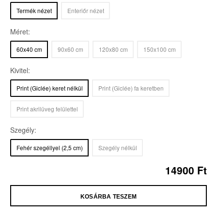
Termék nézet
Enteriőr nézet
Méret:
60x40 cm
90x60 cm
120x80 cm
150x100 cm
Kivitel:
Print (Giclée) keret nélkül
Print (Giclée) fa keretben
Print akrilüveg felülettel
Szegély:
Fehér szegéllyel
(2,5 cm)
Szegély nélkül
14900
Ft
KOSÁRBA TESZEM